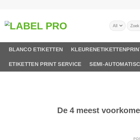
Skip
to
content
Zoeken
naar:
BLANCO ETIKETTEN
KLEURENETIKETTENPRIN
ETIKETTEN PRINT SERVICE
SEMI-AUTOMATIS
De 4 meest voorkomen
PO