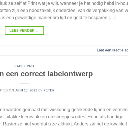
ruk ze zelf af.Print wat je wilt, wanneer je het nodig hebt! In-ho
iketten zijn een noodzakelijk onderdeel van de verpakking van v
s is een geweldige manier om tijd en geld te besparen […]
LEES VERDER
→
Laat een reactie a
LABEL PRO
n een correct labelontwerp
STED ON
JUNI 13, 2023
BY
PETER
en worden gemaakt met wiskundig getekende lijnen en vormen
kst, vlakke kleurvlakken en streepjescodes. Houd als handige
 Raster ze niet voordat u ze afdrukt. Anders zal het de kwaliteit