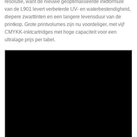
resolutie, want de nieuwe geoptimaliseerde inktformule
van de L901 levert verbeterde UV- en waterbestendigheid,
diepere zwarttinten en een langere levensduur van de
printkop. Grote printvolumes zijn nu voordeliger, met vijf
CMYKK-inktcartridges met hoge capaciteit voor een
ultralage prijs per label.