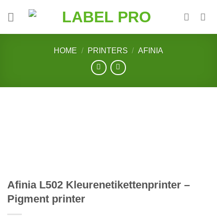
Skip
to
content
HOME
/
PRINTERS
/
AFINIA
Afinia L502 Kleurenetikettenprinter –
Pigment printer