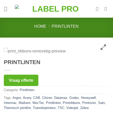
Skip
to
content
HOME
/
PRINTLINTEN
PRINTLINTEN
Vraag offerte
Categorie:
Printlinten
Tags:
Argox
,
Avery
,
CAB
,
Citizen
,
Datamax
,
Godex
,
Honeywell
,
Intermac
,
Markem
,
MecTec
,
Printlinten
,
Printribbons
,
Printronix
,
Sato
,
Thermisch printlint
,
Transferprinters
,
TSC
,
Videojet
,
Zebra