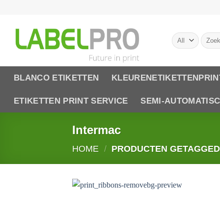
Skip
to
content
Zoeke
naar:
BLANCO ETIKETTEN
KLEURENETIKETTENPRIN
ETIKETTEN PRINT SERVICE
SEMI-AUTOMATIS
Intermac
HOME
/
PRODUCTEN GETAGGED 