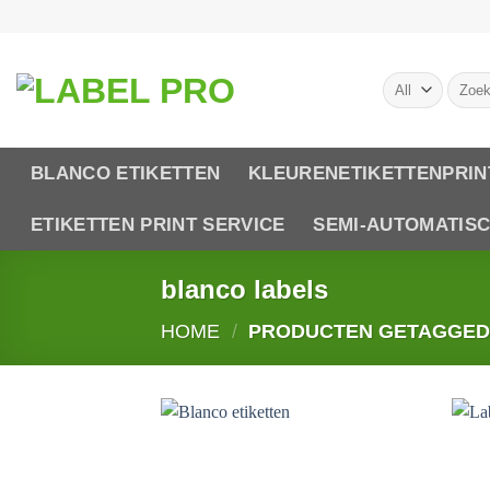
Skip
to
content
Zoeke
naar:
BLANCO ETIKETTEN
KLEURENETIKETTENPRIN
ETIKETTEN PRINT SERVICE
SEMI-AUTOMATIS
blanco labels
HOME
/
PRODUCTEN GETAGGED 