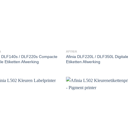
A
AFINIA
ia DLF140s / DLF220s Compacte
Afinia DLF220L / DLF350L Digital
ale Etiketten Afwerking
Etiketten Afwerking