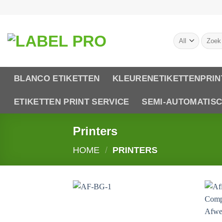
Skip
to
content
Zoeken
naar:
BLANCO ETIKETTEN
KLEURENETIKETTENPRIN
ETIKETTEN PRINT SERVICE
SEMI-AUTOMATIS
Printers
HOME
/
PRINTERS