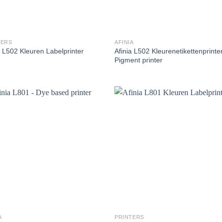
TERS
AFINIA
Afinia L502 Kleurenetikettenprinte
a L502 Kleuren Labelprinter
Pigment printer
A
PRINTERS