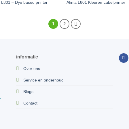
a L801 – Dye based printer
Afinia L801 Kleuren Labelprinter
1
2
informatie
Over ons
Service en onderhoud
Blogs
1
Contact